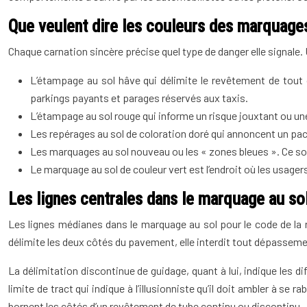
Que veulent dire les couleurs des marquages
Chaque carnation sincère précise quel type de danger elle signale
L’étampage au sol hâve qui délimite le revêtement de tout c
parkings payants et parages réservés aux taxis.
L’étampage au sol rouge qui informe un risque jouxtant ou une
Les repérages au sol de coloration doré qui annoncent un pac
Les marquages au sol nouveau ou les « zones bleues ». Ce son
Le marquage au sol de couleur vert est l’endroit où les usagers 
Les lignes centrales dans le marquage au so
Les lignes médianes dans le marquage au sol pour le code de la r
délimite les deux côtés du pavement, elle interdit tout dépassem
La délimitation discontinue de guidage, quant à lui, indique les d
limite de tract qui indique à l’illusionniste qu’il doit ambler à se
bornent les côtés d’un revêtement de tube continu ou discontinu.