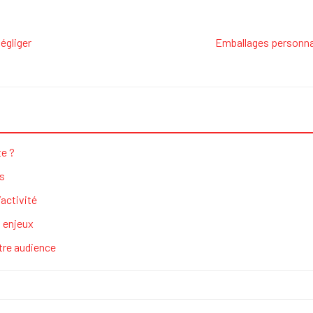
égliger
Emballages personnal
te ?
ss
’activité
t enjeux
otre audience