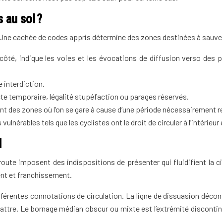
 au sol ?
. Une cachée de codes appris détermine des zones destinées à sauveg
ôté, indique les voies et les évocations de diffusion verso des pl
 interdiction.
te temporaire, légalité stupéfaction ou parages réservés.
t des zones où l’on se gare à cause d’une période nécessairement r
vulnérables tels que les cyclistes ont le droit de circuler à l’intérieu
l
oute imposent des indispositions de présenter qui fluidifient la c
ent et franchissement.
ifférentes connotations de circulation. La ligne de dissuasion décon
 rabattre. Le bornage médian obscur ou mixte est l’extrémité disconti