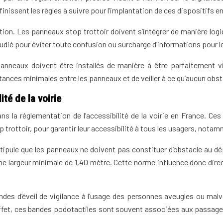
définissent les règles à suivre pour l’implantation de ces dispositifs en
tion. Les panneaux stop trottoir doivent s’intégrer de manière logi
udié pour éviter toute confusion ou surcharge d’informations pour le
panneaux doivent être installés de manière à être parfaitement vi
ances minimales entre les panneaux et de veiller à ce qu’aucun obstac
té de la voirie
 la réglementation de l’accessibilité de la voirie en France. Ce
rottoir, pour garantir leur accessibilité à tous les usagers, notam
ipule que les panneaux ne doivent pas constituer d’obstacle au dé
d’une largeur minimale de 1,40 mètre. Cette norme influence donc di
des d’éveil de vigilance à l’usage des personnes aveugles ou ma
En effet, ces bandes podotactiles sont souvent associées aux passag