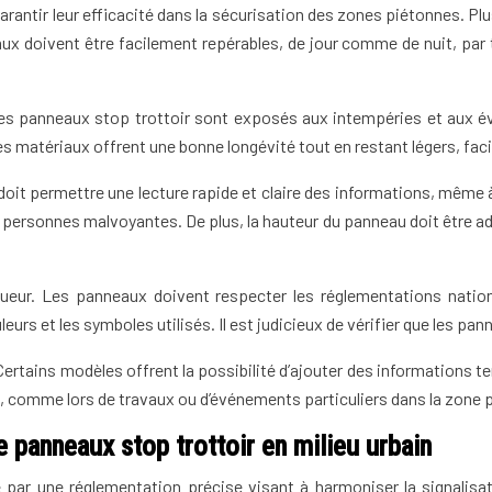
rantir leur efficacité dans la sécurisation des zones piétonnes. Plu
neaux doivent être facilement repérables, de jour comme de nuit, par
Les panneaux stop trottoir sont exposés aux intempéries et aux é
matériaux offrent une bonne longévité tout en restant légers, facilit
oit permettre une lecture rapide et claire des informations, même 
 personnes malvoyantes. De plus, la hauteur du panneau doit être ad
ueur. Les panneaux doivent respecter les réglementations national
urs et les symboles utilisés. Il est judicieux de vérifier que les 
Certains modèles offrent la possibilité d’ajouter des informations 
ls, comme lors de travaux ou d’événements particuliers dans la zone 
e panneaux stop trottoir en milieu urbain
 par une réglementation précise visant à harmoniser la signalisati