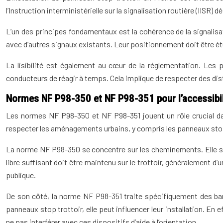
l’Instruction interministérielle sur la signalisation routière (IISR) 
L’un des principes fondamentaux est la cohérence de la signalisa
avec d’autres signaux existants. Leur positionnement doit être ét
La lisibilité est également au cœur de la réglementation. Les 
conducteurs de réagir à temps. Cela implique de respecter des dist
Normes NF P98-350 et NF P98-351 pour l’accessibili
Les normes NF P98-350 et NF P98-351 jouent un rôle crucial dans
respecter les aménagements urbains, y compris les panneaux stop t
La norme NF P98-350 se concentre sur les cheminements. Elle st
libre suffisant doit être maintenu sur le trottoir, généralement 
publique.
De son côté, la norme NF P98-351 traite spécifiquement des ban
panneaux stop trottoir, elle peut influencer leur installation. 
ne pas interférer avec ces dispositifs d’aide à l’orientation.