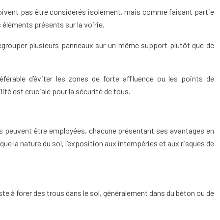
doivent pas être considérés isolément, mais comme faisant partie
 éléments présents sur la voirie.
regrouper plusieurs panneaux sur un même support plutôt que de
érable d’éviter les zones de forte affluence ou les points de
té est cruciale pour la sécurité de tous.
niques peuvent être employées, chacune présentant ses avantages en
que la nature du sol, l’exposition aux intempéries et aux risques de
te à forer des trous dans le sol, généralement dans du béton ou de