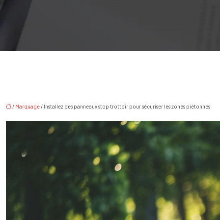
/
Marquage
/ Installez des panneaux stop trottoir pour sécuriser les zones piétonnes