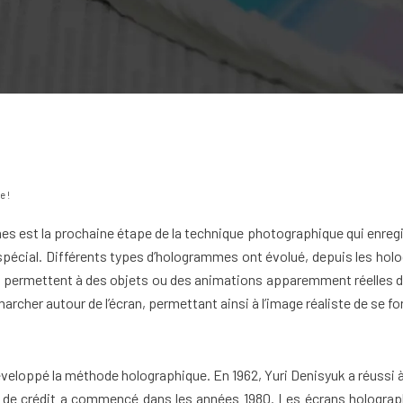
e !
 est la prochaine étape de la technique photographique qui enregist
 spécial. Différents types d’hologrammes ont évolué, depuis les h
ermettent à des objets ou des animations apparemment réelles de flo
 marcher autour de l’écran, permettant ainsi à l’image réaliste de se fo
développé la méthode holographique. En 1962, Yuri Denisyuk a réussi
s de crédit a commencé dans les années 1980. Les écrans holograph