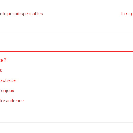
létique indispensables
Les g
te ?
ss
’activité
t enjeux
otre audience