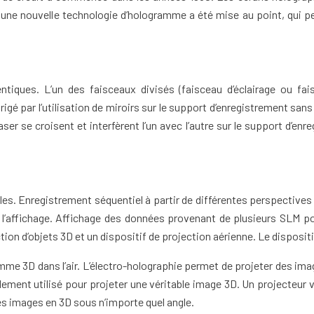
e nouvelle technologie d’hologramme a été mise au point, qui pe
tiques. L’un des faisceaux divisés (faisceau d’éclairage ou faisc
irigé par l’utilisation de miroirs sur le support d’enregistrement 
r se croisent et interfèrent l’un avec l’autre sur le support d’enre
ales. Enregistrement séquentiel à partir de différentes perspecti
affichage. Affichage des données provenant de plusieurs SLM pour
ion d’objets 3D et un dispositif de projection aérienne. Le disposi
mme 3D dans l’air. L’électro-holographie permet de projeter des imag
ment utilisé pour projeter une véritable image 3D. Un projecteur vi
des images en 3D sous n’importe quel angle.